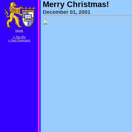
Merry Christmas!
December 01, 2001
[
Home
]
« The RV
» San Francisco